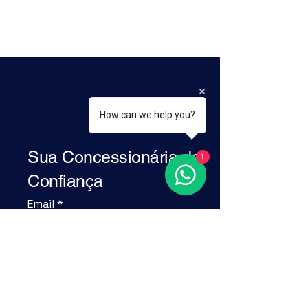
D'italia Automóveis
How can we help you?
Sua Concessionária de
1
Confiança
Email
*
Yes, subscribe me to your 
newsletter.
*
Enviar