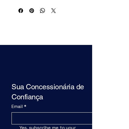
duradoura à pintura do veículo. Fácil 
de aplicar, deixa um acabamento 
espelhado e repele água e sujidade.
D'italia Automóveis
Sua Concessionária de
Confiança
Email
*
Yes, subscribe me to your 